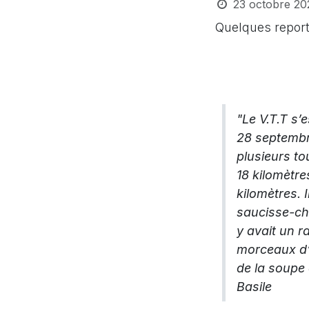
23 octobre 20
Quelques report
"Le V.T.T s’
28 septembre
plusieurs tou
18 kilomètre
kilomètres. I
saucisse-cho
y avait un r
morceaux d’
de la soupe 
Basile