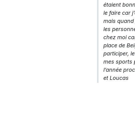
étaient bon
le faire car 
mais quand j
les personn
chez moi car
place de Bei
participer, l
mes sports p
l’année proch
et Loucas
"Moi dimanch
des 18 kilo
copains. Apr
monsieur nou
qui date de 