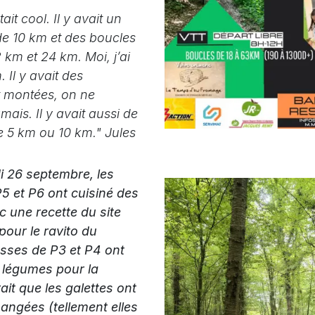
tait cool. Il y avait un
de 10 km et des boucles
 km et 24 km. Moi, j’ai
. Il y avait des
t montées, on ne
mais. Il y avait aussi de
e 5 km ou 10 km." Jules
i 26 septembre, les
5 et P6 ont cuisiné des
c une recette du site
our le ravito du
asses de P3 et P4 ont
 légumes pour la
rait que les galettes ont
angées (tellement elles