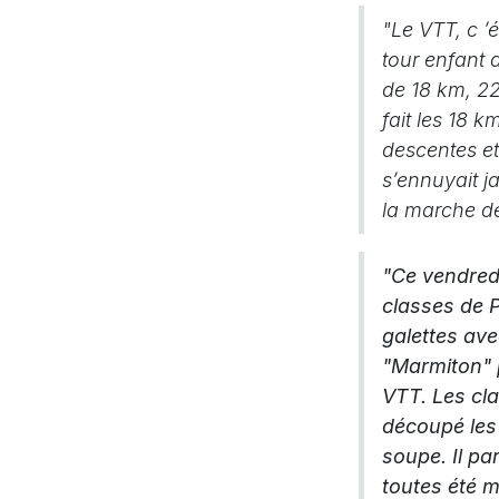
"Le VTT, c ’é
tour enfant 
de 18 km, 22
fait les 18 km
descentes e
s’ennuyait ja
la marche d
"Ce vendred
classes de P
galettes ave
"Marmiton" p
VTT. Les cl
découpé les
soupe. Il pa
toutes été m