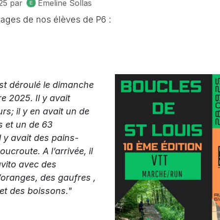
25
par
Emeline Sollas
ages de nos élèves de P6 :
est déroulé le dimanche
 2025. Il y avait
rs; il y en avait un de
s et un de 63
l y avait des pains-
ucroute. A l’arrivée, il
avito avec des
oranges, des gaufres ,
et des boissons."