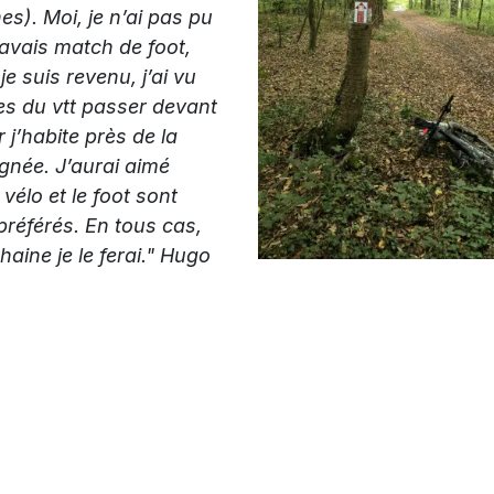
nes).
Moi, je n’ai pas pu
j’avais match de foot,
e suis revenu, j’ai vu
es du vtt passer devant
 j’habite près de la
gnée. J’aurai aimé
e vélo et le foot sont
référés. En tous cas,
aine je le ferai."
Hugo
e, j’ai fait la balade
mètres avec mes
ès la course, un
s a fait visiter sa ferme
la première guerre